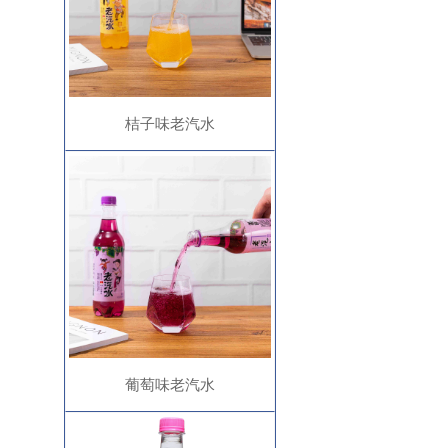
桔子味老汽水
葡萄味老汽水